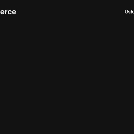
erce
Usł