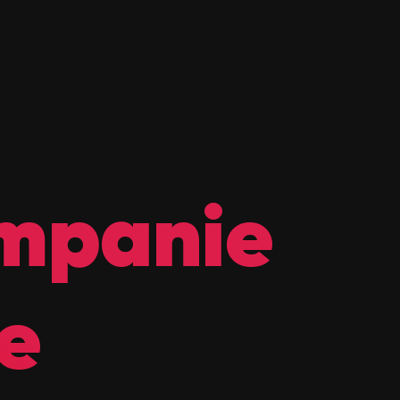
ampanie
e