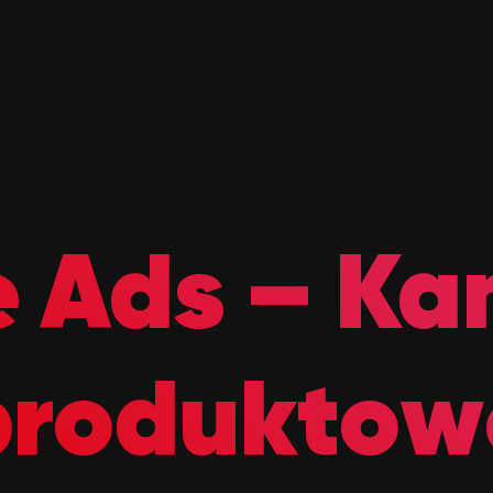
 Ads – K
produktow